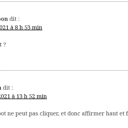
oon
dit :
021 à 8 h 53 min
t ?
h
dit :
2021 à 13 h 52 min
t ne peut pas cliquer, et donc affirmer haut et f