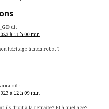
ions
a_GD
dit :
2023 à 11 h 00 min
mon héritage à mon robot ?
Anna
dit :
2023 à 12 h 09 min
t-ils droit à la retraite? Et à quel âge?