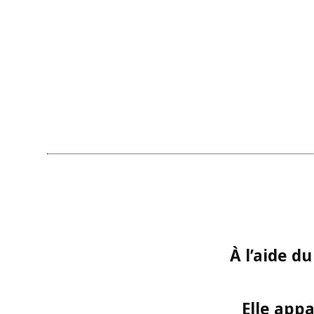
Skip
to
content
À l’aide d
Elle appa