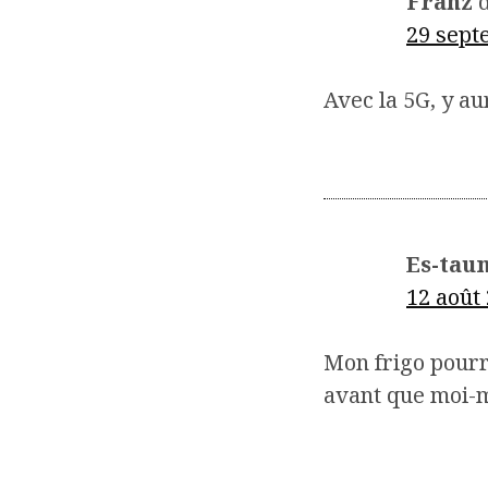
Franz
d
29 sept
Avec la 5G, y au
Es-tau
12 août
Mon frigo pourr
avant que moi-m